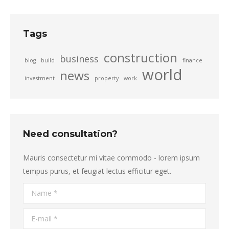
Tags
construction
business
blog
build
finance
world
news
investment
property
work
Need consultation?
Mauris consectetur mi vitae commodo - lorem ipsum
tempus purus, et feugiat lectus efficitur eget.
Name *
E-mail *