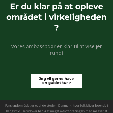
Er du klar på at opleve
området i virkeligheden
?
Vores ambassadør er klar til at vise jer
rundt
Jeg vil gerne have
en guidet tur >
Fynslundområdet er et af de steder i Danmark, hvor folk bliver boende i
længst tid. Derudover har vi et meget aktivt foreningsliv med masser af